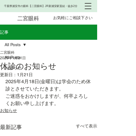
千葉県浦安市の眼科【二宮眼科】JR新浦安駅直結・徒歩2分
二宮眼科
お気軽にご相談下さい
記事
All Posts
二宮眼科
All Posts
2025年1月21日
休診のお知らせ
お知らせ
更新日：
1月21日
2025年4月18日(金曜日)は学会のため休
診とさせていただきます。
ご迷惑をおかけしますが、何卒よろし
くお願い申し上げます。
お知らせ
すべて表示
最新記事